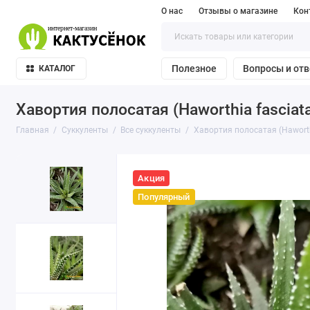
О нас
Отзывы о магазине
Кон
Полезное
Вопросы и от
КАТАЛОГ
Хавортия полосатая (Haworthia fasciat
Главная
Суккуленты
Все суккуленты
Хавортия полосатая (Haworth
Акция
Популярный