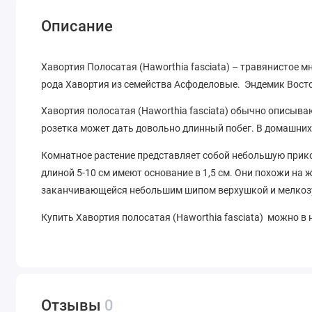
Описание
Хавортия Полосатая (Haworthia fasciata) – травянистое мн
рода Хавортия из семейства Асфоделовые. Эндемик Восто
Хавортия полосатая (Haworthia fasciata) обычно описываю
розетка может дать довольно длинный побег. В домашних
Комнатное растение представляет собой небольшую прико
длиной 5-10 см имеют основание в 1,5 см. Они похожи на 
заканчивающейся небольшим шипом верхушкой и мелкозу
Купить Хавортия полосатая (Haworthia fasciata) можно в н
Отзывы
0