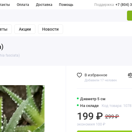
такты
Оплата
Доставка
Помощь
Поддержка
+7 (804) 
веты
Акции
Новости
a)
ia fasciata)
В избранное
Добавили 17 человек
Диаметр 5 см
На складе
Код товара: 1078
199 ₽
299 ₽
экономия 100 ₽