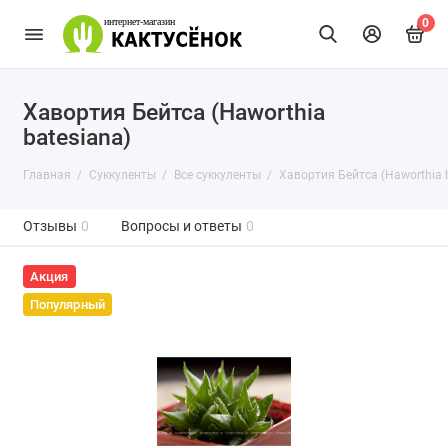
0
Хавортия Бейтса (Haworthia
batesiana)
Главная
Суккуленты
Все суккуленты
Хавортия Бейтса (Haworthia 
Отзывы
0
Вопросы и ответы
0
Акция
Популярный