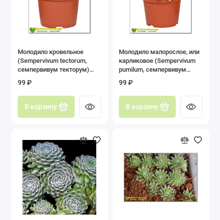
Молодило кровельное
Молодило малорослое, или
(Sempervivum tectorum,
карликовое (Sempervivum
семпервивум текторум)
pumilum, семпервивум
(8015)
пумилум) (8012)
99 ₽
99 ₽
В корзину
В корзину