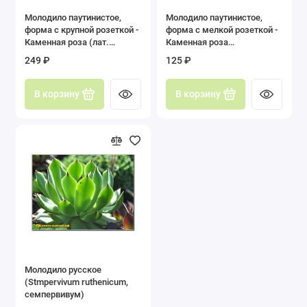
Молодило паутинистое,
Молодило паутинистое,
форма с крупной розеткой -
форма с мелкой розеткой -
Каменная роза (лат.
Каменная роза
Sempervivum arachnoideum,
(Sempervivum
249 ₽
125 ₽
семпервивум арахноидеум)
arachnoideum, семпервивум
арахноидеум)
В корзину
В корзину
Молодило русское
(Stmpervivum ruthenicum,
семпервивум)