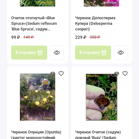
Очиток отогнутый «Blue
Черенок Делосперма
Spruce»(Sedum reflexum
Купера (Delosperma
'Blue Spruce', седум
cooperi)
рефлексум «голубая ель»)
99 ₽
229 ₽
149 ₽
350 ₽
В корзину
В корзину
Черенок Опунция (Opuntia)
Черенок Очиток (седум)
(кактус морозостойкий,
ложный 'Вуду' (Sedum