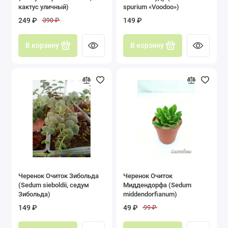
кактус уличный)
spurium «Voodoo»)
249 ₽
149 ₽
390 ₽
В корзину
В корзину
Черенок Очиток Зибольда
Черенок Очиток
(Sedum sieboldii, седум
Миддендорфа (Sedum
Зибольда)
middendorfianum)
149 ₽
49 ₽
99 ₽