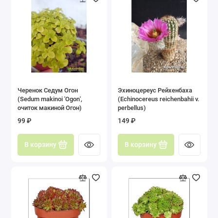
Черенок Седум Огон
Эхиноцереус Рейхенбаха
(Sedum makinoi 'Ogon',
(Echinocereus reichenbahii v.
очиток макиной Огон)
perbellus)
99 ₽
149 ₽
В корзину
В корзину