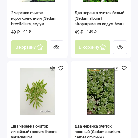
Адениум (Adenium)
2 черенка очиток
Два черенка очиток белый
коротколистный (Sedum
(Sedum album f.
brevifolium, седум
atropurpureum седум белый
Алоэ (Aloe)
бревифолиум)
Атропурпуреум)
49 ₽
49 ₽
99 ₽
149 ₽
Адромискус (Adromischus)
В корзину
В корзину
Анакампсерос (Anacampseros)
Аптения (Aptenia)
Гастерия (Gasteria)
Граптопеталум (Graptepetalum)
Крассула, Толстянка (Crassula)
Каланхоэ (Kalanchoe)
Два черенка очиток
Два черенка очиток
линейный (sedum lineare
ложный (Sedum spurium,
Крестовник (Senecio)
variegatum)
седум спуриум)