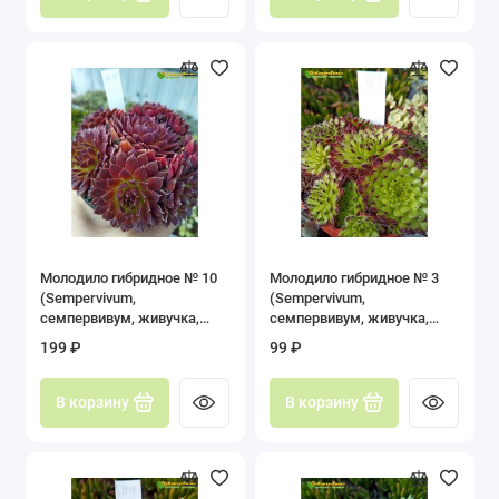
Эониум (Aeonium)
Эхеверия (Echeveria)
Показать все
Молодило гибридное № 10
Молодило гибридное № 3
(Sempervivum,
(Sempervivum,
семпервивум, живучка,
семпервивум, живучка,
каменная роза)
каменная роза)
199 ₽
99 ₽
В корзину
В корзину