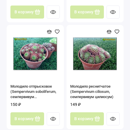
В корзину
В корзину
Молодило отпрысковое
Молодило реснитчатое
(Sempervivum soboliferum,
(Sempervivum ciliosum,
семпервивум
семпервивум цилиосум)
соболиферум)
150 ₽
149 ₽
В корзину
В корзину