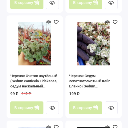
В корзину
В корзину
Черенок Очиток наутёсный
Черенок Седум
(Sedum cauticola Lidakense,
лопатчатолистный Кейп
седум наскальный
Бланко (Sedum
Лидакензе)
spathulifolium Cape Blanco)
99 ₽
199 ₽
149 ₽
В корзину
В корзину