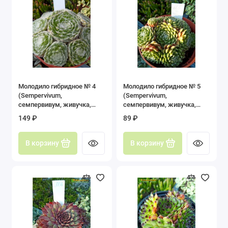
Молодило гибридное № 4
Молодило гибридное № 5
(Sempervivum,
(Sempervivum,
семпервивум, живучка,
семпервивум, живучка,
каменная роза)
каменная роза)
149 ₽
89 ₽
В корзину
В корзину