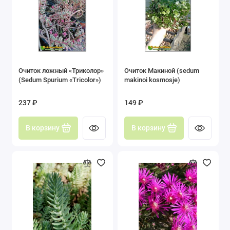
Очиток ложный «Триколор»
Очиток Макиной (sedum
(Sedum Spurium «Tricolor»)
makinoi kosmosje)
237 ₽
149 ₽
В корзину
В корзину