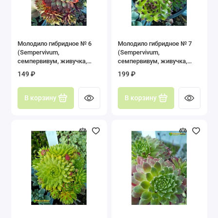
Молодило гибридное № 6
Молодило гибридное № 7
(Sempervivum,
(Sempervivum,
семпервивум, живучка,
семпервивум, живучка,
каменная роза)
каменная роза)
149 ₽
199 ₽
В корзину
В корзину