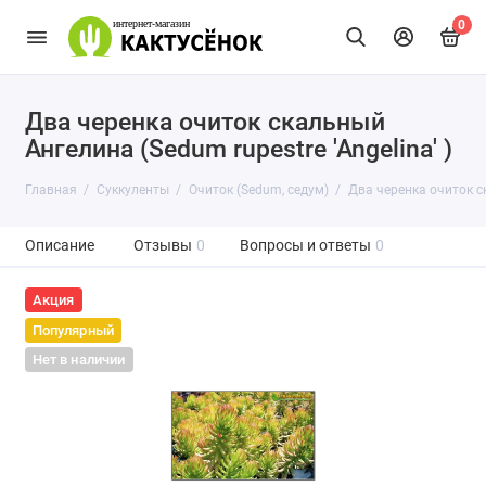
0
Два черенка очиток скальный
Ангелина (Sedum rupestre 'Angelina' )
Главная
Суккуленты
Очиток (Sedum, седум)
Два черенка очиток ск
Описание
Отзывы
0
Вопросы и ответы
0
Акция
Популярный
Нет в наличии