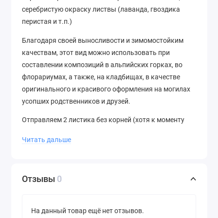
серебристую окраску листвы (лаванда, гвоздика
перистая и т.п.)
Благодаря своей выносливости и зимомостойким
качествам, этот вид можно использовать при
составлении композиций в альпийских горках, во
флорариумах, а также, на кладбищах, в качестве
оригинального и красивого оформления на могилах
усопших родственников и друзей.
Отправляем 2 листика без корней (хотя к моменту
прихода посылки они скорее всего уже будут с
Читать дальше
корнями), которые вы сможете посадить и
самостоятельно вырастить взрослое растение.
Купить черенок Очиток скальный Ангелина (Sedum
Отзывы
0
rupestre 'Angelina' ) можно в нашем интернет-магазине
"Кактусёнок.РФ" по низкой цене!
На данный товар ещё нет отзывов.