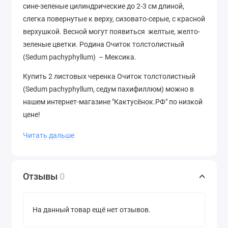
сине-зеленые цилиндрические до 2-3 см длиной,
слегка повернутые к верху, сизовато-серые, с красной
верхушкой. Весной могут появиться желтые, желто-
зеленые цветки. Родина Очиток толстолистный
(Sedum pachyphyllum) – Мексика.
Купить 2 листовых черенка Очиток толстолистный
(Sedum pachyphyllum, седум пахифиллюм) можно в
нашем интернет-магазине "Кактусёнок.РФ" по низкой
цене!
Смотрите ниже подробное видео о том, как
Читать дальше
выглядят листовые черенки:
.
Отзывы
0
На данный товар ещё нет отзывов.