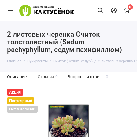
0
2 листовых черенка Очиток
толстолистный (Sedum
pachyphyllum, седум пахифиллюм)
Главная
Суккуленты
Очиток (Sedum, седум)
2 листовых черенка О
Описание
Отзывы
0
Вопросы и ответы
0
Акция
Популярный
Нет в наличии