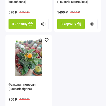
bosscheana)
(Faucaria tuberculosa)
Адениум (Adenium)
590 ₽
1490 ₽
1050 ₽
2550 ₽
Алоэ (Aloe)
В корзину
В корзину
Адромискус (Adromischus)
Анакампсерос (Anacampseros)
Аптения (Aptenia)
Гастерия (Gasteria)
Граптопеталум (Graptepetalum)
Крассула, Толстянка (Crassula)
Фаукария тигровая
(Faucaria tigrina)
Каланхоэ (Kalanchoe)
950 ₽
1950 ₽
Крестовник (Senecio)