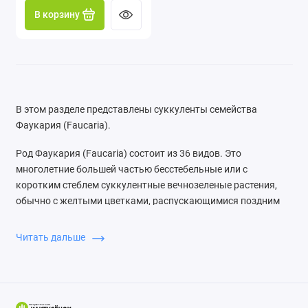
В корзину
Ластовневые: Хуэрния (Huernia), Пиарантус
(Piaranthus), Стапелия (Stapelia), Орбея
(Orbea)
Литопс (Lithops)
Молодило (Sempervivum arachnoideum)
В этом разделе представлены суккуленты семейства
Каменная роза
Фаукария (Faucaria).
Молочай (Euphorbia)
Род Фаукария (Faucaria) состоит из 36 видов. Это
многолетние большей частью бесстебельные или с
Очиток (Sedum, седум)
коротким стеблем суккулентные вечнозеленые растения,
Пахифитум (Pachyphytum)
обычно с желтыми цветками, распускающимися поздним
летом или осенью. Фаукария кошачья (Faucaria felina) - вид
Сансевиерия (Sansevieria)
высотой 10-15 см. Супротивные, треугольные,
Читать дальше
расположенные крест-накрест, с отогнутыми зубцами,
Фаукария (Faucaria)
суккулентные листья покрыты темно-зелеными
крапинками. Цветки имеют оранжево-желтую окраску.
Хавортия (Haworthia)
Фаукария длиннолистная (F. longifolia) характеризуется