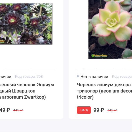
аличии
Код товара: 708
Нет в наличии
Код товара
нённый черенок Эониум
Черенок эониум декора
дный Шварцкоп
триколор (aeonium deco
 arboreum Zwartkop)
tricolor)
49 ₽
99 ₽
-34 %
449 ₽
149 ₽