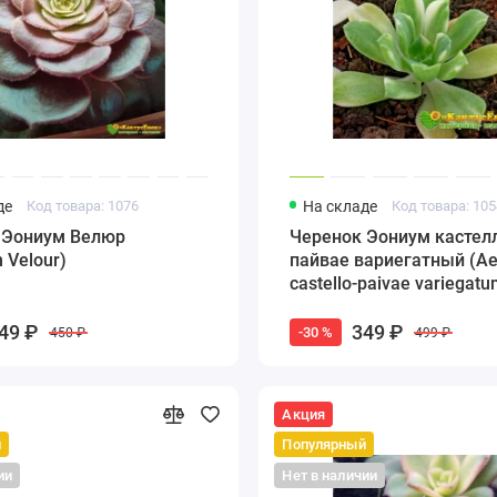
де
Код товара: 1076
На складе
Код товара: 10
 Эониум Велюр
Черенок Эониум кастел
 Velour)
пайвае вариегатный (A
castello-paivae variegatu
49 ₽
349 ₽
-30 %
450 ₽
499 ₽
Акция
й
Популярный
ии
Нет в наличии