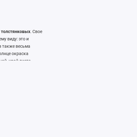
а
толстянковых
. Свое
му виду: это и
в также весьма
солнце окраска
ной, край листа
новятся похожими на
ледных оттенков
жании: яркое
о мере просыхания,
.
воздух. Пересаживают