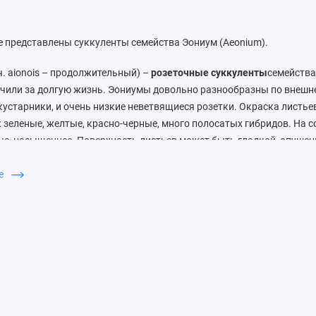
е представлены суккуленты семейства Эониум (Aeonium).
ч. aionois – продолжительный) –
розеточные суккуленты
семейств
чили за долгую жизнь. Эониумы довольно разнообразны по внешне
устарники, и очень низкие неветвящиеся розетки. Окраска листье
 зеленые, желтые, красно-черные, много полосатых гибридов. На 
че, насыщеннее. Поверхность листьев может быть гладкой, опушен
т. Со временем нижние листья отмирают, и древовидные виды ста
ше
умы
кистевидным соцветием с мелкими цветами белого цвета или б
ового, после чего побег умирает.
умами:
Эониумы – очень
неприхотливые растения
. Главное в содер
ом, зимой спокойно переносят затенение.
Полив
летом обильный, п
 1-2 раза в месяц. Нужно следить, чтобы вода не попадала в розетку
чвы
нетребовательны, важно, чтобы она хорошо пропускала воду и 