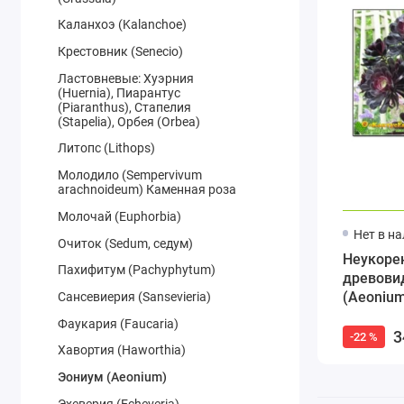
Каланхоэ (Kalanchoe)
Крестовник (Senecio)
Ластовневые: Хуэрния
(Huernia), Пиарантус
(Piaranthus), Стапелия
(Stapelia), Орбея (Orbea)
Литопс (Lithops)
Молодило (Sempervivum
arachnoideum) Каменная роза
Молочай (Euphorbia)
Нет в н
Очиток (Sedum, седум)
Неукоре
Пахифитум (Pachyphytum)
древови
(Aeonium
Сансевиерия (Sansevieria)
Фаукария (Faucaria)
3
-22 %
Хавортия (Haworthia)
Эониум (Aeonium)
Эхеверия (Echeveria)