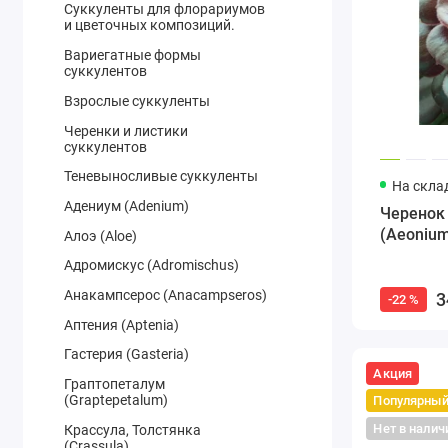
Суккуленты для флорариумов
и цветочных композиций.
Вариегатные формы
суккулентов
Взрослые суккуленты
Черенки и листики
суккулентов
Теневыносливые суккуленты
На скла
Адениум (Adenium)
Черенок
(Aeonium
Алоэ (Aloe)
Адромискус (Adromischus)
Анакампсерос (Anacampseros)
3
-22 %
Аптения (Aptenia)
Гастерия (Gasteria)
Акция
Граптопеталум
(Graptepetalum)
Популярны
Нет в налич
Крассула, Толстянка
(Crassula)