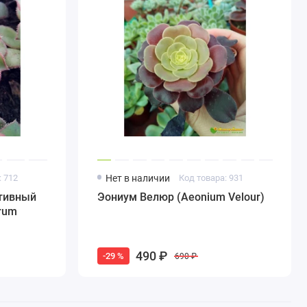
: 712
Нет в наличии
Код товара: 931
тивный
Эониум Велюр (Aeonium Velour)
rum
490 ₽
-29 %
690 ₽