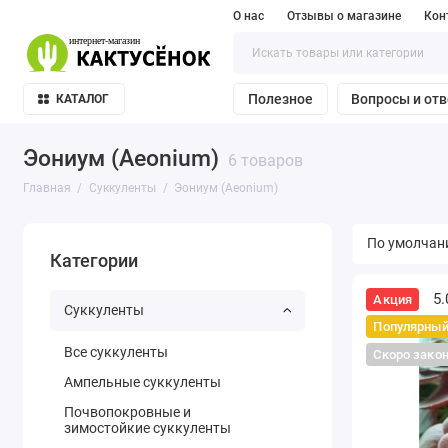
О нас
Отзывы о магазине
Кон
Полезное
Вопросы и от
КАТАЛОГ
Эониум (Aeonium)
6 товаров
Главная
Суккуленты
Эониум (Aeonium)
Категории
5.
Акция
Суккуленты
Популярны
Все суккуленты
Скоро зако
Ампельные суккуленты
Почвопокровные и
зимостойкие суккуленты