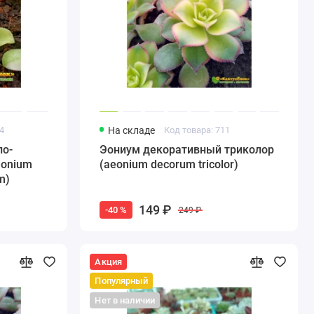
54
На складе
Код товара: 711
ло-
Эониум декоративный триколор
eonium
(aeonium decorum tricolor)
m)
149 ₽
-40 %
249 ₽
Акция
Популярный
Нет в наличии