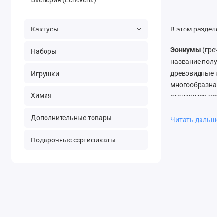
Кактусы
В этом раздел
Эониумы
(гре
Наборы
название полу
древовидные к
Игрушки
многообразна:
Химия
становится яр
ровный или не
Дополнительные товары
мини-пальму.
Читать даль
Подарочные сертификаты
Цветут эони
желтого и роз
Уход за эони
освещение лет
зимой редкий,
К
составу по