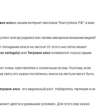
вое алоэ
,в нашем интернет-магазине "Кактусёнок.РФ", и вам
уккулент всегда радовал вас своим шикарным внешним видом?
т попадания влаги на листья! От этого оно легко может
loe variegata)
или
Тигровое алоэ
поливается только одним
улент очень чувствителен к солнечным лучам. Поэтому, если
му свету его нужно постепенно, иначе на листьях могут быть
игровое алоэ
- его медленный рост. Наберитесь терпения и не
т может цвести в домашних условиях. Для этого ему нужно