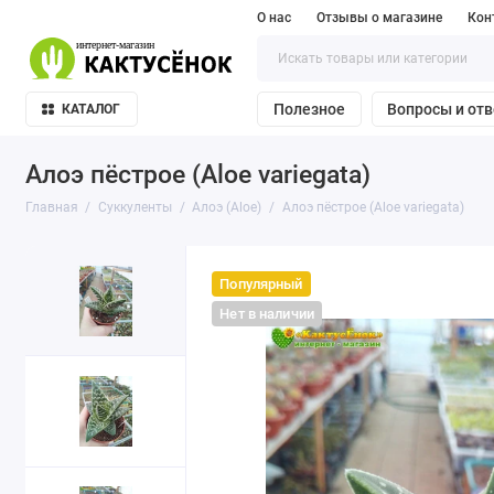
О нас
Отзывы о магазине
Кон
Полезное
Вопросы и от
КАТАЛОГ
Алоэ пёстрое (Aloe variegata)
Главная
Суккуленты
Алоэ (Aloe)
Алоэ пёстрое (Aloe variegata)
Популярный
Нет в наличии