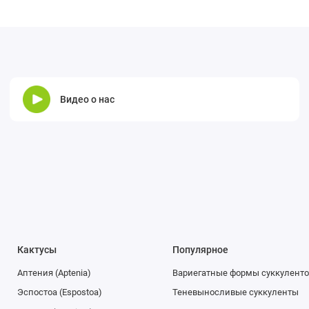
Видео о нас
Кактусы
Популярное
Аптения (Aptenia)
Вариегатные формы суккуленто
Эспостоа (Espostoa)
Теневыносливые суккуленты