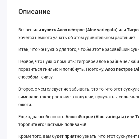
Описание
Вы решили
купить Алоэ пёстрое (Aloe variegata)
или
Тигро
хочется немного узнать об этом удивительном растении?
Итак, что же нужно для того, чтобы этот красивейший с
Первое, что нужно помнить: тигровое алоэ крайне не люби
поразиться гнилью и погибнуть. Поэтому,
Алоэ пёстрое (A
способом - снизу.
Второе, о чем следует не забывать, это то, что этот сукк
зимовало такое растение в полутени, приучать к солнечно
ожоги.
Еще одна особенность
Алоэ пёстрое (Aloe variegata)
или
Т
торопите его частыми поливами!
Кроме того, вам будет приятно узнать, что этот суккулен