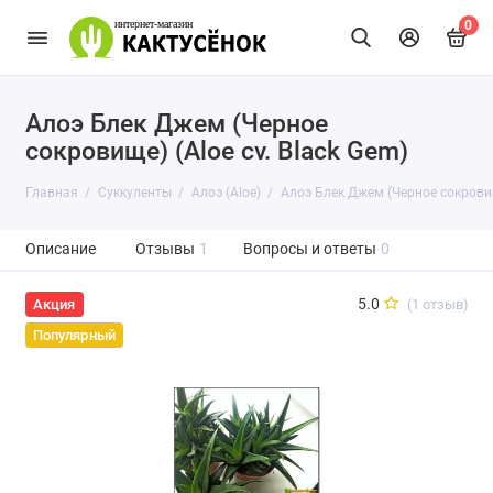
0
Алоэ Блек Джем (Черное
сокровище) (Aloe cv. Black Gem)
Главная
Суккуленты
Алоэ (Aloe)
Алоэ Блек Джем (Черное сокровище
Описание
Отзывы
1
Вопросы и ответы
0
5.0
(1 отзыв)
Акция
Популярный