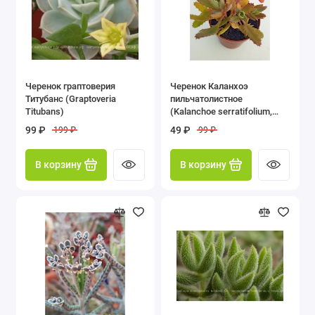
Черенок граптоверия
Черенок Каланхоэ
Титубанс (Graptoveria
пильчатолистное
Titubans)
(Kalanchoe serratifolium,
каланхоэ серратифолиум)
99 ₽
49 ₽
199 ₽
99 ₽
В корзину
В корзину