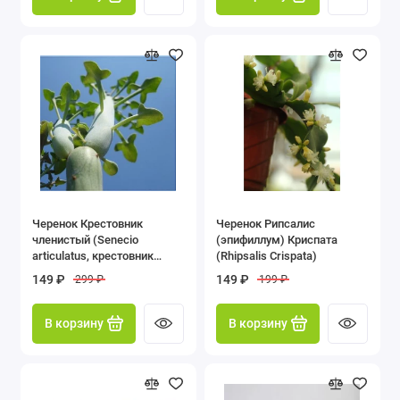
Черенок Крестовник
Черенок Рипсалис
членистый (Senecio
(эпифиллум) Криспата
articulatus, крестовник
(Rhipsalis Crispata)
артикулатус)
149 ₽
149 ₽
299 ₽
199 ₽
В корзину
В корзину