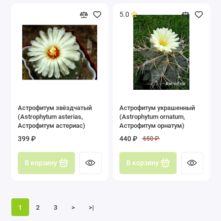
5.0
Астрофитум звёздчатый
Астрофитум украшенный
(Astrophytum asterias,
(Astrophytum ornatum,
Астрофитум астериас)
Астрофитум орнатум)
399 ₽
440 ₽
650 ₽
В корзину
В корзину
1
2
3
>
>|