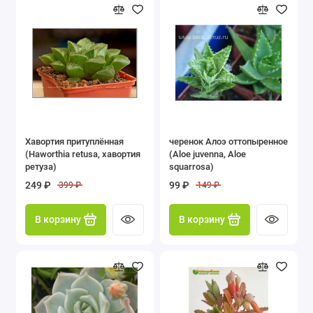
Хавортия притуплённая
черенок Алоэ оттопыренное
(Haworthia retusa, хавортия
(Aloe juvenna, Aloe
ретуза)
squarrosa)
249 ₽
99 ₽
399 ₽
149 ₽
В корзину
В корзину