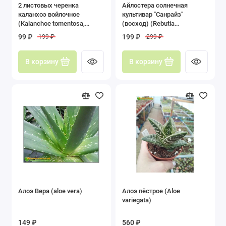
2 листовых черенка
Айлостера солнечная
каланхоэ войлочное
культивар "Санрайз"
(Kalanchoe tomentosa,
(восход) (Rebutia
каланхоэ томентоза)
(Aylostera) heliosa cv
99 ₽
199 ₽
199 ₽
299 ₽
Sunrise)
В корзину
В корзину
Алоэ Вера (aloe vera)
Алоэ пёстрое (Aloe
variegata)
149 ₽
560 ₽