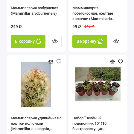
Маммиллярия вобурнская
Маммиллярия
(Mammillaria voburnensis)
побегоносная, жёлтые
колючки (Mammillaria
prolifera subsp. Prolifera,
249 ₽
99 ₽
149 ₽
маммилярия пролифера)
В корзину
В корзину
Маммиллярия удлинённая с
Набор "Зелёный
жёлтой колючкой
подоконник 10" (10
(Mammillaria elongata,
быстрорастущих