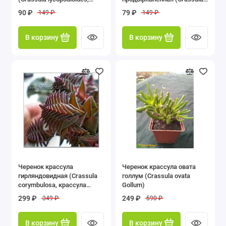
крассула ликоподиоидес)
perforata, крассула
90 ₽
79 ₽
149 ₽
149 ₽
перфората)
В корзину
В корзину
Черенок крассула
Черенок крассула овата
гирляндовидная (Crassula
голлум (Crassula ovata
corymbulosa, крассула
Gollum)
коримбулоза)
299 ₽
249 ₽
349 ₽
590 ₽
В корзину
В корзину