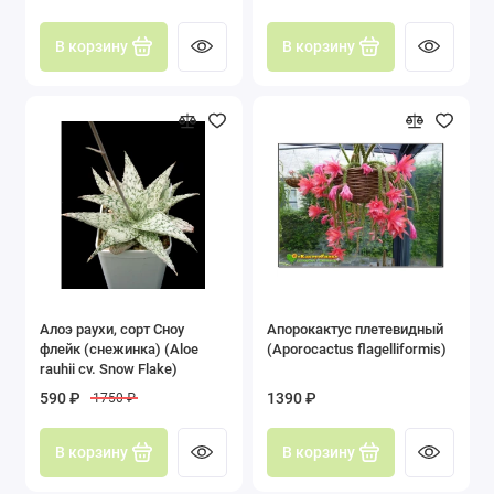
В корзину
В корзину
Алоэ раухи, сорт Сноу
Апорокактус плетевидный
флейк (снежинка) (Aloe
(Aporocactus flagelliformis)
rauhii cv. Snow Flake)
590 ₽
1390 ₽
1750 ₽
В корзину
В корзину