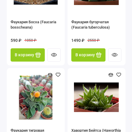
Фаукария Босха (Faucaria
Фаукария бугорчатая
bosscheana)
(Faucaria tuberculosa)
590 ₽
1490 ₽
1050 ₽
2550 ₽
В корзину
В корзину
Фаукария тигровая
Хавортия Бейтса (Haworthia