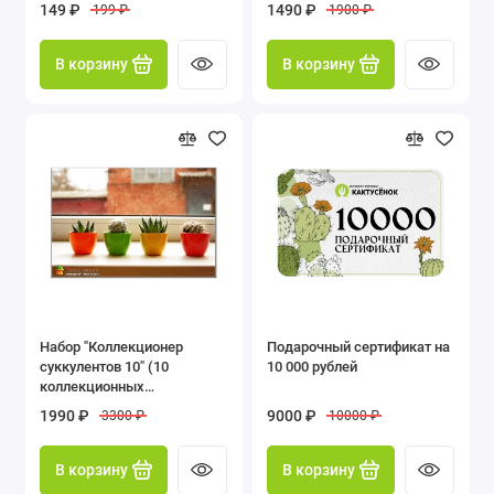
Маммиллярия элонгата)
декоративных суккулентов,
149 ₽
1490 ₽
199 ₽
1900 ₽
инструкция по уходу за
набором, сюрприз)
В корзину
В корзину
Набор "Коллекционер
Подарочный сертификат на
суккулентов 10" (10
10 000 рублей
коллекционных
суккулентов, инструкция по
1990 ₽
9000 ₽
3300 ₽
10000 ₽
уходу за набором, сюрприз)
В корзину
В корзину