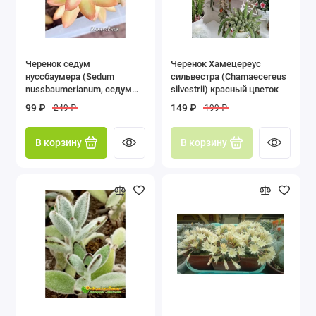
Черенок седум
Черенок Хамецереус
нуссбаумера (Sedum
сильвестра (Chamaecereus
nussbaumerianum, седум
silvestrii) красный цветок
нуссбаумерианум)
99 ₽
149 ₽
249 ₽
199 ₽
В корзину
В корзину