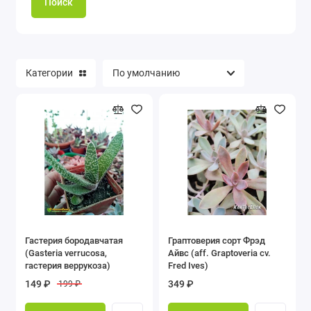
Поиск
Категории
Гастерия бородавчатая
Граптоверия сорт Фрэд
(Gasteria verrucosa,
Айвс (aff. Graptoveria cv.
гастерия веррукоза)
Fred Ives)
149 ₽
349 ₽
199 ₽