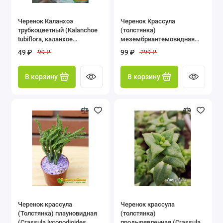
Черенок Каланхоэ
Черенок Крассула
трубкоцветный (Kalanchoe
(толстянка)
tubiflora, каланхое
мезембриантемовидная
тубифлора)
(Crassula
49 ₽
99 ₽
99 ₽
299 ₽
mesembryanthemoides)
В корзину
В корзину
Черенок крассула
Черенок крассула
(Толстянка) плауновидная
(толстянка)
(Crassula lycopodioides,
продырявленная (Crassula