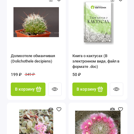
Долихотеле обманчивая
Книга о кактусах (В
(Dolichothele decipiens)
электронном виде, файл в
формате .doc)
199 ₽
50 ₽
349 ₽
В корзину
В корзину