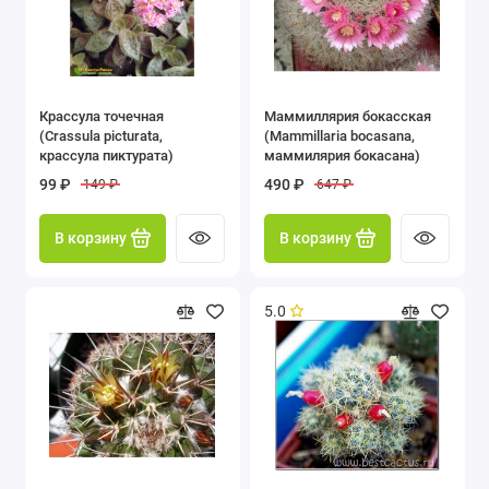
Крассула точечная
Маммиллярия бокасская
(Crassula picturata,
(Mammillaria bocasana,
крассула пиктурата)
маммилярия бокасана)
99 ₽
490 ₽
149 ₽
647 ₽
В корзину
В корзину
5.0