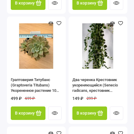
В корзину
В корзину
Граптоверия Титубанс
Два черенка Крестовник
(Graptoveria Titubans)
укореняющийся (Senecio
Укорененное растение 10
radicans, крестовник
см
радиканс)
499 ₽
149 ₽
699 ₽
299 ₽
В корзину
В корзину