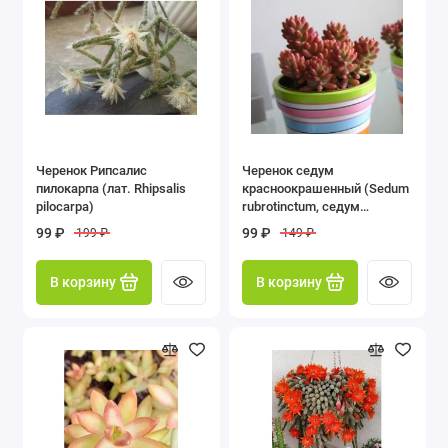
Черенок Рипсалис
Черенок седум
пилокарпа (лат. Rhipsalis
красноокрашенный (Sedum
pilocarpa)
rubrotinctum, седум
рубротинктум)
99 ₽
99 ₽
199 ₽
149 ₽
В корзину
В корзину