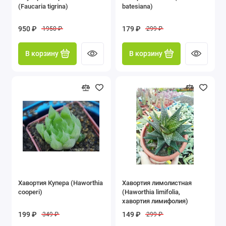
(Faucaria tigrina)
batesiana)
950 ₽
179 ₽
1950 ₽
299 ₽
В корзину
В корзину
Хавортия Купера (Haworthia
Хавортия лимолистная
cooperi)
(Haworthia limifolia,
хавортия лимифолия)
199 ₽
149 ₽
349 ₽
299 ₽