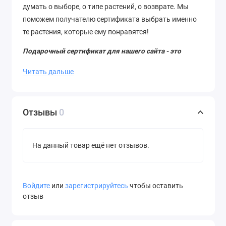
думать о выборе, о типе растений, о возврате. Мы
поможем получателю сертификата выбрать именно
те растения, которые ему понравятся!
Подарочный сертификат для нашего сайта - это
промокод, дающий скидку по его номиналу. Если вы
Читать дальше
берёте сертификат на подарок, то обратитесь к
нашему администратору, и он вышлет вам привычный
формат сертификата в виде картинки.
Отзывы
0
На данный товар ещё нет отзывов.
Войдите
или
зарегистрируйтесь
чтобы оставить
отзыв