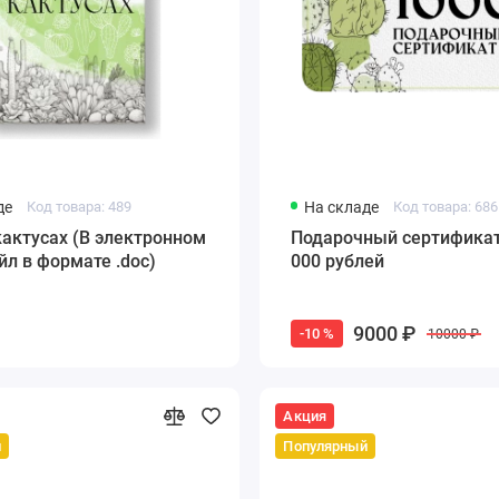
де
Код товара: 489
На складе
Код товара: 686
кактусах (В электронном
Подарочный сертификат
йл в формате .doc)
000 рублей
9000 ₽
-10 %
10000 ₽
Акция
й
Популярный