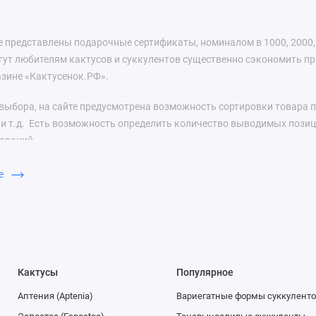
е представлены подарочные сертификаты, номиналом в 1000, 2000, 
ут любителям кактусов и суккулентов существенно сэкономить пр
азине «Кактусенок.РФ».
выбора, на сайте предусмотрена возможность сортировки товара 
е и т.д. Есть возможность определить количество выводимых позиц
ований.
чные сертификаты, номиналом в 1000, 2000, 3000 и 5000 рублей в 
ше
восибирск, Екатеринбург, Нижний Новгород, Казань, Самара, Омск, 
ар, Уфа, Волгоград, Красноярск, Пермь, Воронеж, Ставрополь, Бел
Владивосток.
Кактусы
Популярное
Аптения (Aptenia)
Вариегатные формы суккуленто