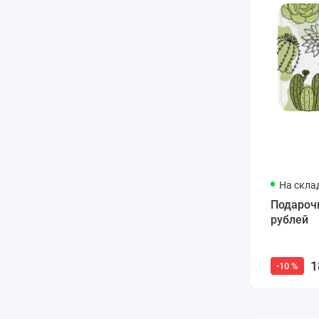
На скла
Подароч
рублей
1
-10 %