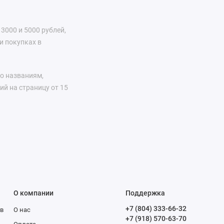
3000 и 5000 рублей,
и покупках в
по названиям,
ий на страницу от 15
городе Москва, Санкт-
Челябинск, Ростов-на-
город, Симферополь,
О компании
Поддержка
+7 (804) 333-66-32
в
О нас
+7 (918) 570-63-70