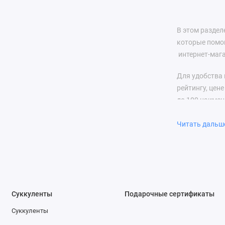
В этом раздел
которые помог
интернет-маг
Для удобства 
рейтингу, цен
до 100 наимен
Купить подаро
Читать даль
Петербург, Но
Дону, Краснод
Севастополь, 
Суккуленты
Подарочные сертификаты
Суккуленты