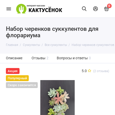
0
Набор черенков суккулентов для
флорариума
Главная
Суккуленты
Все суккуленты
Набор черенков суккулентов
Описание
Отзывы
2
Вопросы и ответы
0
5.0
(2 отзыва)
Акция
Популярный
Скоро закончится