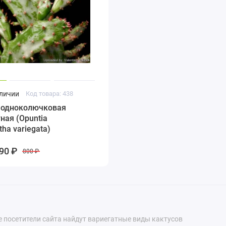
аличии
Код товара: 438
 одноколючковая
ная (Opuntia
ha variegata)
90 ₽
800 ₽
е посетители сайта найдут вариегатные виды кактусов