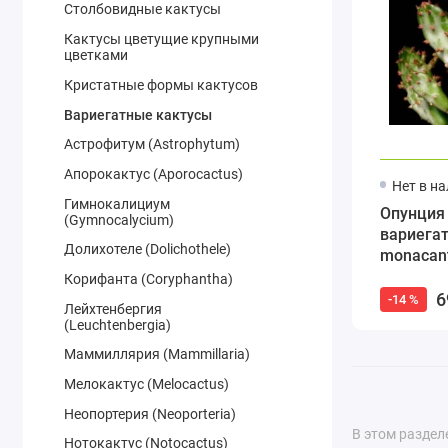
Столбовидные кактусы
Кактусы цветущие крупными
цветками
Кристатные формы кактусов
Вариегатные кактусы
Астрофитум (Astrophytum)
Апорокактус (Aporocactus)
Нет в н
Гимнокалициум
Опунция
(Gymnocalycium)
вариегат
Долихотеле (Dolichothele)
monacant
Корифанта (Coryphantha)
6
-14 %
Лейхтенбергия
(Leuchtenbergia)
Маммиллярия (Mammillaria)
Мелокактус (Melocactus)
Неопортерия (Neoporteria)
В этом раздел
Нотокактус (Notocactus)