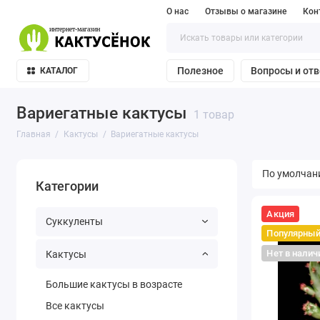
О нас
Отзывы о магазине
Кон
Полезное
Вопросы и от
КАТАЛОГ
Вариегатные кактусы
1 товар
Главная
Кактусы
Вариегатные кактусы
Категории
Акция
Суккуленты
Популярны
Нет в налич
Кактусы
Большие кактусы в возрасте
Все кактусы