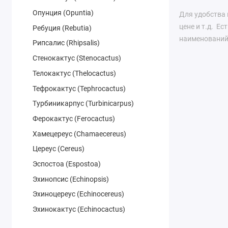
Опунция (Opuntia)
Для удобства 
цене и т.д. Е
Ребуция (Rebutia)
наименований
Рипсалис (Rhipsalis)
Стенокактус (Stenocactus)
Телокактус (Thelocactus)
Тефрокактус (Tephrocactus)
Турбиникарпус (Turbinicarpus)
Ферокактус (Ferocactus)
Хамецереуc (Chamaecereus)
Цереус (Cereus)
Эспостоа (Espostoa)
Эхинопсис (Echinopsis)
Эхиноцереус (Echinocereus)
Эхинокактус (Echinocactus)