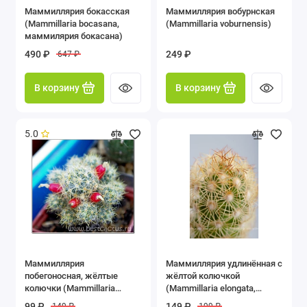
Маммиллярия бокасская
Маммиллярия вобурнская
Гимнокалициум (Gymnocalycium)
(Mammillaria bocasana,
(Mammillaria voburnensis)
маммилярия бокасана)
Долихотеле (Dolichothele)
490 ₽
249 ₽
647 ₽
Корифанта (Coryphantha)
В корзину
В корзину
Лейхтенбергия (Leuchtenbergia)
5.0
Маммиллярия (Mammillaria)
Мелокактус (Melocactus)
Неопортерия (Neoporteria)
Нотокактус (Notocactus)
Опунция (Opuntia)
Маммиллярия
Маммиллярия удлинённая с
побегоносная, жёлтые
жёлтой колючкой
колючки (Mammillaria
(Mammillaria elongata,
Ребуция (Rebutia)
prolifera subsp. Prolifera,
Маммиллярия элонгата)
99 ₽
149 ₽
149 ₽
199 ₽