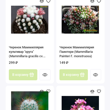
Черенок Маммиллярия
Черенок Маммиллярия
культивар "оруга"
Паинтери (Mammillaria
(Mammillaria gracilis cv.
Painteri f. monstruosa)
Oruga Blanca)
299 ₽
149 ₽
В корзину
В корзину