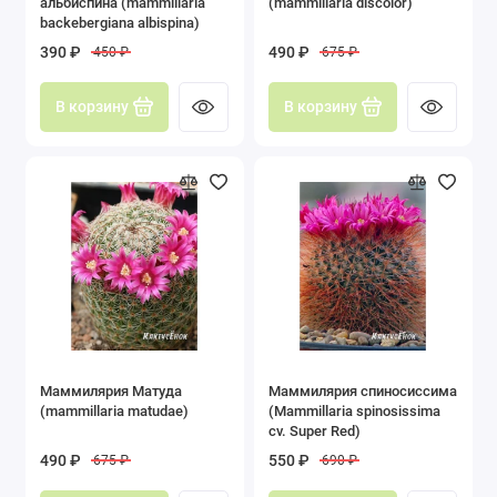
альбиспина (mammillaria
(mammillaria discolor)
backebergiana albispina)
390 ₽
490 ₽
450 ₽
675 ₽
В корзину
В корзину
Маммилярия Матуда
Маммилярия спиносиссима
(mammillaria matudae)
(Mammillaria spinosissima
cv. Super Red)
490 ₽
550 ₽
675 ₽
690 ₽