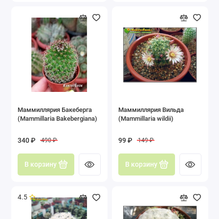
Эхиноцереус (Echinocereus)
Эхинокактус (Echinocactus)
Показать все
Маммиллярия Бакеберга
Маммиллярия Вильда
(Mammillaria Bakebergiana)
(Mammillaria wildii)
340 ₽
99 ₽
490 ₽
149 ₽
В корзину
В корзину
4.5