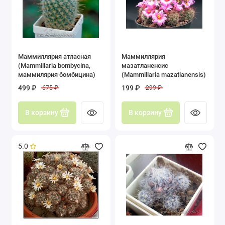
Маммиллярия атласная
Маммиллярия
(Mammillaria bombycina,
мазатланенсис
маммилярия бомбицина)
(Mammillaria mazatlanensis)
499 ₽
199 ₽
675 ₽
299 ₽
В корзину
В корзину
5.0