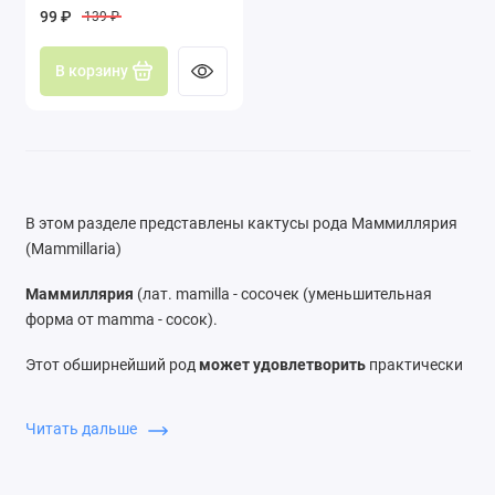
грацилис)
99 ₽
139 ₽
В корзину
В этом разделе представлены кактусы рода Маммиллярия
(Mammillaria)
Маммиллярия
(лат. mamilla - сосочек (уменьшительная
форма от mamma - сосок).
Этот обширнейший род
может удовлетворить
практически
каждого
любителя колючек: тут есть острые игловидные -
длинные и короткие; крючковидные и изогнутые, мягкие и
Читать дальше
жёсткие, сплетённые в «гнёздышко»; лучистые и перистые;
пектинантно расположенные в ареоле - всех не перечесть!
Благодаря такому разнообразию