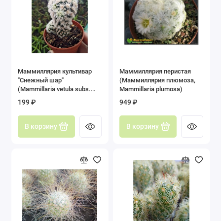
Маммиллярия культивар
Маммиллярия перистая
"Снежный шар"
(Маммиллярия плюмоза,
(Mammillaria vetula subs.
Mammillaria plumosa)
gracilis cv. Arizona Snowcap)
199 ₽
949 ₽
В корзину
В корзину