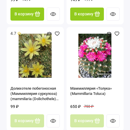
маммилярия пролифера)
Рипсалис (Rhipsalis)
В корзину
В корзину
Стенокактус (Stenocactus)
Телокактус (Thelocactus)
4.7
Тефрокактус (Tephrocactus)
Турбиникарпус (Turbinicarpus)
Ферокактус (Ferocactus)
Хамецереуc (Chamaecereus)
Долихотеле побегоносная
Маммиллярия «Толука»
(Маммиллярия суркулоза)
(Mammillaria Toluca)
Цереус (Cereus)
(mammilaria (Dolichothele)
surculosa)
99 ₽
650 ₽
750 ₽
Эспостоа (Espostoa)
В корзину
В корзину
Эхинопсис (Echinopsis)