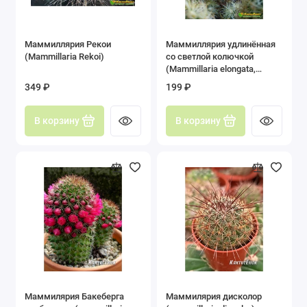
Маммиллярия Рекои
Маммиллярия удлинённая
(Mammillaria Rekoi)
со светлой колючкой
(Mammillaria elongata,
Маммиллярия элонгата)
349 ₽
199 ₽
В корзину
В корзину
Маммилярия Бакеберга
Маммилярия дисколор