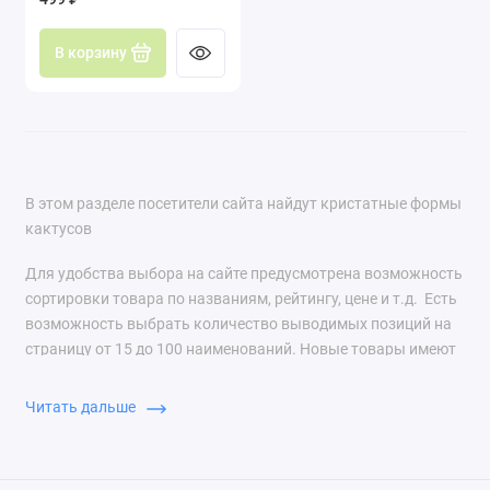
форма (Cereus peruvianus f.
Рипсалис (Rhipsalis)
monstrosa)
В корзину
Стенокактус (Stenocactus)
Телокактус (Thelocactus)
Тефрокактус (Tephrocactus)
В этом разделе посетители сайта найдут кристатные формы
Турбиникарпус (Turbinicarpus)
кактусов
Ферокактус (Ferocactus)
Для удобства выбора на сайте предусмотрена возможность
сортировки товара по названиям, рейтингу, цене и т.д. Есть
Хамецереуc (Chamaecereus)
возможность выбрать количество выводимых позиций на
страницу от 15 до 100 наименований. Новые товары имеют
Цереус (Cereus)
специальную маркировку «new».
Читать дальше
Эспостоа (Espostoa)
Эхинопсис (Echinopsis)