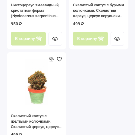
Никтоцереус змеевидный,
Скалистый кактус с бурыми
Гимнокалициум (Gymnocalycium)
кристатная форма
колючками. Скалистый
(Nyctocereus serpentinus
цереус, цереус перуанский
Долихотеле (Dolichothele)
f.cristata)
монстрозная форма
950 ₽
499 ₽
(Cereus peruvianus f.
monstrosa) 60-70 мм
Корифанта (Coryphantha)
В корзину
В корзину
Лейхтенбергия (Leuchtenbergia)
Маммиллярия (Mammillaria)
Мелокактус (Melocactus)
Неопортерия (Neoporteria)
Нотокактус (Notocactus)
Опунция (Opuntia)
Скалистый кактус с
жёлтыми колючками.
Скалистый цереус, цереус
Ребуция (Rebutia)
перуанский монстрозная
499 ₽