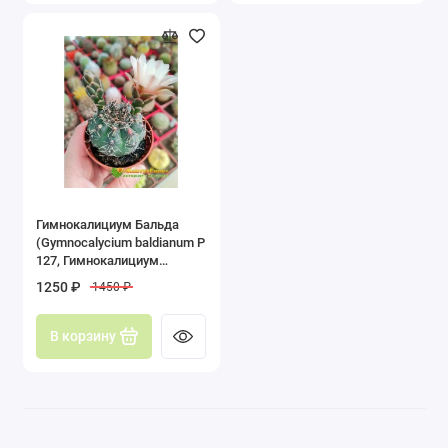
Эхиноцереус (Echinocereus)
Эхинокактус (Echinocactus)
Показать все
Гимнокалициум Бальда
(Gymnocalycium baldianum P
127, Гимнокалициум
балдианум)
1250 ₽
1450 ₽
В корзину