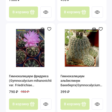
Рипсалис (Rhipsalis)
В корзину
В корзину
Стенокактус (Stenocactus)
Телокактус (Thelocactus)
Тефрокактус (Tephrocactus)
Турбиникарпус (Turbinicarpus)
Ферокактус (Ferocactus)
Хамецереуc (Chamaecereus)
Гимнокалициум фридриха
Гимнокалициум
(Gymnocalycium mihanovichii
альбиспинум
Цереус (Cereus)
var. Friedrichiae
Бакеберга(Gymnocalycium
гимнокалициум
albispinum Backeb. 1936)
790 ₽
399 ₽
950 ₽
михановича разновидность
Эспостоа (Espostoa)
фридриха)
В корзину
В корзину
Эхинопсис (Echinopsis)