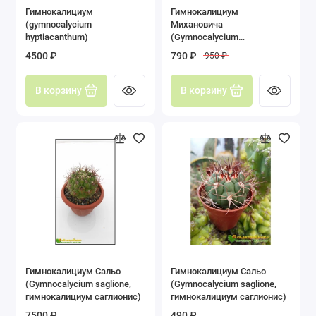
Гимнокалициум
Гимнокалициум
Гимнокалициум (Gymnocalycium)
(gymnocalycium
Михановича
hyptiacanthum)
(Gymnocalycium
Долихотеле (Dolichothele)
mihanovichii)
4500 ₽
790 ₽
950 ₽
Корифанта (Coryphantha)
В корзину
В корзину
Лейхтенбергия (Leuchtenbergia)
Маммиллярия (Mammillaria)
Мелокактус (Melocactus)
Неопортерия (Neoporteria)
Нотокактус (Notocactus)
Опунция (Opuntia)
Гимнокалициум Сальо
Гимнокалициум Сальо
(Gymnocalycium saglione,
(Gymnocalycium saglione,
гимнокалициум саглионис)
гимнокалициум саглионис)
Ребуция (Rebutia)
7500 ₽
490 ₽