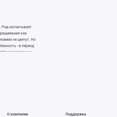
. Род насчитывает
выращивания как
ловиях не цветут. Но
обенность - в период
 образуя сахарные
й в спирте.
°С, при сухом
ри холодном
О компании
Поддержка