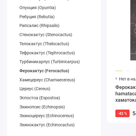
Опунция (Opuntia)
Ребуция (Rebutia)
Рипсалис (Rhipsalis)
Стенокактус (Stenocactus)
Телокактус (Thelocactus)
Тефрокактус (Tephrocactus)
Турбиникарпус (Turbinicarpus)
Ферокактус (Ferocactus)
Нет в н
Хамецереуc (Chamaecereus)
Ферокакт
Цереус (Cereus)
hamataca
Эспостоа (Espostoa)
хаматок
Эхинопсис (Echinopsis)
5
-42 %
Эхиноцереус (Echinocereus)
Эхинокактус (Echinocactus)