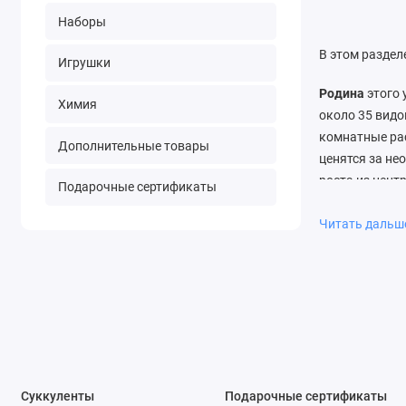
Наборы
В этом раздел
Игрушки
Родина
этого 
Химия
около 35 вид
комнатные рас
Дополнительные товары
ценятся за н
роста из цент
Подарочные сертификаты
кристалики. Р
Читать даль
СОВЕТЫ ПО У
Температура:
содержании. Л
Освещение:
Я
Полив:
Умерен
Суккуленты
Подарочные сертификаты
содержании.