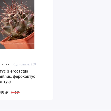
аличии
Код товара: 259
ус (Ferocactus
nthus, ферокактус
антус)
49 ₽
949 ₽