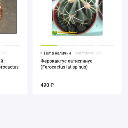
: 690
Нет в наличии
Код товара: 893
ый
Ферокактус латиспинус
Ferocactus
(Ferocactus latispinus)
490 ₽