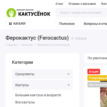
О нас
Отзывы о магазине
Кон
Полезное
Вопросы и от
КАТАЛОГ
Ферокактус (Ferocactus)
4 товара
Главная
Кактусы
Ферокактус (Ferocactus)
Категории
Акция
Суккуленты
Популярны
Нет в налич
Кактусы
Большие кактусы в возрасте
Все кактусы