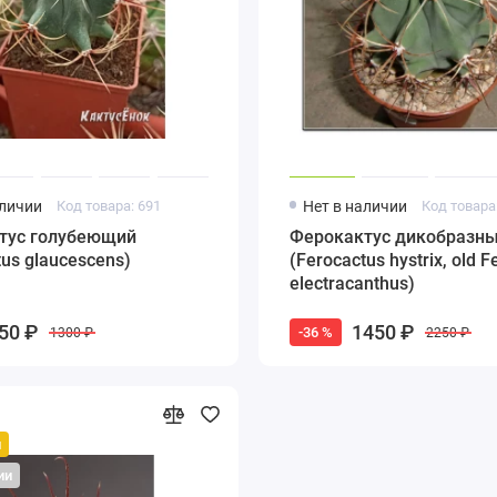
аличии
Код товара: 691
Нет в наличии
Код товара
тус голубеющий
Ферокактус дикобразн
tus glaucescens)
(Ferocactus hystrix, old 
electracanthus)
50 ₽
1450 ₽
-36 %
1300 ₽
2250 ₽
й
ии