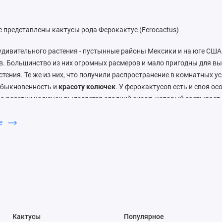
е представлены кактусы рода Ферокактус (Ferocactus)
удивительного растения - пустынные районы Мексики и на юге США
ов. Большинство из них огромных расмеров и мало пригодны для 
тения. Те же из них, что получили распространение в комнатных ус
еобыкновенность и
красоту колючек
. У ферокактусов есть и своя ос
ра розетки колючек выделяется сладкий сироп, который застывает
екомендуется осторожно снимать или смывать кисточкой смоченно
ше
ХОДУ
Умеренная. Зимой период покоя при температуре 8-10°С, минимум 7
етом лучше держать на открытом воздухе.
ркое солнечное освещение и зимой и летом.
ный весной и летом, с осени сокращается, а зимой очень редкий п
Кактусы
Популярное