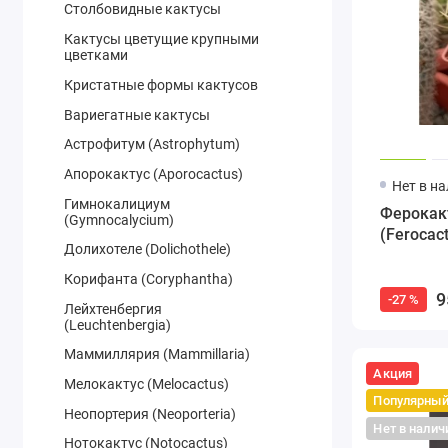
Столбовидные кактусы
Кактусы цветущие крупными
цветками
Кристатные формы кактусов
Вариегатные кактусы
Астрофитум (Astrophytum)
Апорокактус (Aporocactus)
Нет в н
Гимнокалициум
Ферокак
(Gymnocalycium)
(Ferocac
Долихотеле (Dolichothele)
Корифанта (Coryphantha)
9
-27 %
Лейхтенбергия
(Leuchtenbergia)
Маммиллярия (Mammillaria)
Акция
Мелокактус (Melocactus)
Популярны
Неопортерия (Neoporteria)
Нет в налич
Нотокактус (Notocactus)