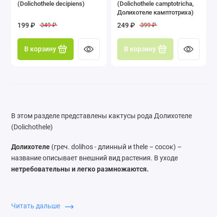
(Dolichothele decipiens)
(Dolichothele camptotricha,
Гимнокалициум (Gymnocalycium)
Долихотеле камптотриха)
199 ₽
249 ₽
349 ₽
399 ₽
Долихотеле (Dolichothele)
В корзину
В корзину
Корифанта (Coryphantha)
Лейхтенбергия (Leuchtenbergia)
Маммиллярия (Mammillaria)
В этом разделе представлены кактусы рода Долихотеле
Мелокактус (Melocactus)
(Dolichothele)
Неопортерия (Neoporteria)
Долихотеле
(греч. dolihos - длинный и thele – сосок) –
название описывает внешний вид растения. В уходе
Нотокактус (Notocactus)
нетребовательны и легко размножаются.
Опунция (Opuntia)
Род включает
13 видов
. Растения с небольшим
шаровидным ярко-зеленым стеблем, 3 - 10 см в диаметре,
Читать дальше
Ребуция (Rebutia)
часто ветвящиеся, с сочными мягкими и длинными