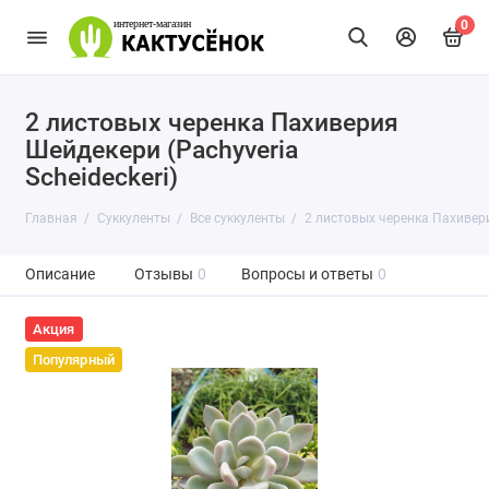
0
2 листовых черенка Пахиверия
Шейдекери (Pachyveria
Scheideckeri)
Главная
Суккуленты
Все суккуленты
2 листовых черенка Пахиверия
Описание
Отзывы
0
Вопросы и ответы
0
Акция
Популярный