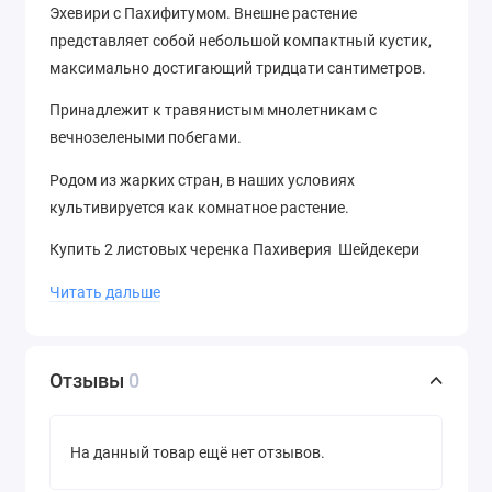
Эхевири с Пахифитумом. Внешне растение
представляет собой небольшой компактный кустик,
максимально достигающий тридцати сантиметров.
Принадлежит к травянистым мнолетникам с
вечнозелеными побегами.
Родом из жарких стран, в наших условиях
культивируется как комнатное растение.
Купить 2 листовых черенка Пахиверия Шейдекери
(Pachyveria Scheideckeri) можно в нашем интернет-
Читать дальше
магазине " cactusenok.ru" по низкой цене!
Смотрите ниже подробное видео о том, как
выглядят листовые черенки:
Отзывы
0
.
На данный товар ещё нет отзывов.