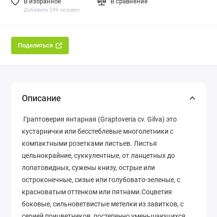
В избранное
В сравнение
Добавили 249 человек
Поделиться
Описание
Граптоверия янтарная (Graptoveria cv. Gilva) это
кустарнички или бесстеблевые многолетники с
компактными розетками листьев. Листья
цельнокрайние, суккулентные, от ланцетных до
лопатовидных, сужены книзу, острые или
остроконечные, сизые или голубовато-зеленые, с
красноватым оттенком или пятнами.Соцветия
боковые, сильноветвистые метелки из завитков, с
серией прицветников, постепенно уменьшающихся