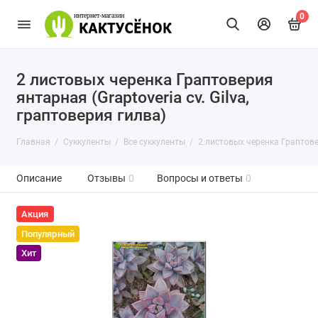
0
2 листовых черенка Граптоверия
янтарная (Graptoveria cv. Gilva,
граптоверия гилва)
Главная
Суккуленты
Все суккуленты
2 листовых черенка Граптовер
Описание
Отзывы
0
Вопросы и ответы
0
Акция
Популярный
Хит