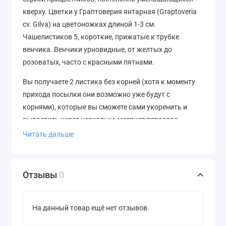
кверху. Цветки у Граптоверия янтарная (Graptoveria
cv. Gilva) на цветоножках длиной 1-3 см.
Чашелистиков 5, короткие, прижатые к трубке
венчика. Венчики урновидные, от желтых до
розоватых, часто с красными пятнами.
Вы получаете 2 листика без корней (хотя к моменту
прихода посылки они возможно уже будут с
корнями), которые вы сможете сами укоренить и
вырастить через несколько месяцев взрослое
растение.
Читать дальше
Смотрите ниже подробное видео о том, как
выглядят листовые черенки:
Отзывы
0
.
На данный товар ещё нет отзывов.