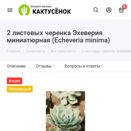
0
2 листовых черенка Эхеверия
миниатюрная (Echeveria minima)
Главная
Суккуленты
Все суккуленты
2 листовых черенка Эхеверия
Описание
Отзывы
0
Вопросы и ответы
0
Акция
Популярный