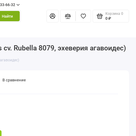
333-66-32
Корзина
0
Найти
0 ₽
cv. Rubella 8079, эхеверия агавоидес)
 агавоидес)
В сравнение