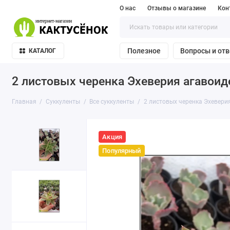
О нас
Отзывы о магазине
Кон
Полезное
Вопросы и от
КАТАЛОГ
2 листовых черенка Эхеверия агавоидес
Главная
Суккуленты
Все суккуленты
2 листовых черенка Эхеверия 
Акция
Популярный