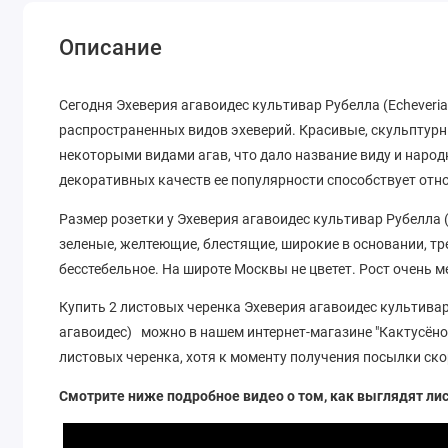
Описание
Сегодня Эхеверия агавоидес культивар Рубелла (Echeveria 
распространенных видов эхеверий. Красивые, скульптурн
некоторыми видами агав, что дало название виду и наро
декоративных качеств ее популярности способствует отн
Размер розетки у Эхеверия агавоидес культивар Рубелла (Ec
зеленые, желтеющие, блестящие, широкие в основании, тр
бесстебельное. На широте Москвы не цветет. Рост очень 
Купить 2 листовых черенка Эхеверия агавоидес культивар Р
агавоидес) можно в нашем интернет-магазине "Кактусёно
листовых черенка, хотя к моменту получения посылки ско
Смотрите ниже подробное видео о том, как выглядят ли