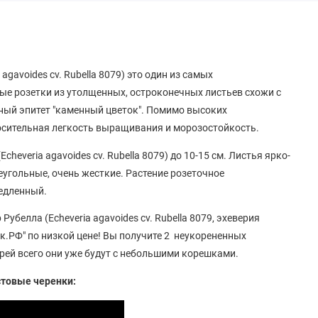
agavoides cv. Rubella 8079) это один из самых
ые розетки из утолщенных, остроконечных листьев схожи с
дный эпитет "каменный цветок". Помимо высоких
осительная легкость выращивания и морозостойкость.
heveria agavoides cv. Rubella 8079) до 10-15 см. Листья ярко-
еугольные, очень жесткие. Растение розеточное
медленный.
убелла (Echeveria agavoides cv. Rubella 8079, эхеверия
к.РФ" по низкой цене! Вы получите 2 неукорененных
рей всего они уже будут с небольшими корешками.
стовые черенки: