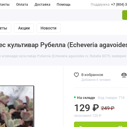
такты
Оплата
Доставка
Помощь
Поддержка
+7 (804) 
веты
Акции
Новости
 культивар Рубелла (Echeveria agavoides 
агавоидес культивар Рубелла (Echeveria agavoides cv. Rubella 8079, эхеверия
В избранное
Добавили 6 человек
На складе
Код товара: 718
129 ₽
249 ₽
экономия 120 ₽