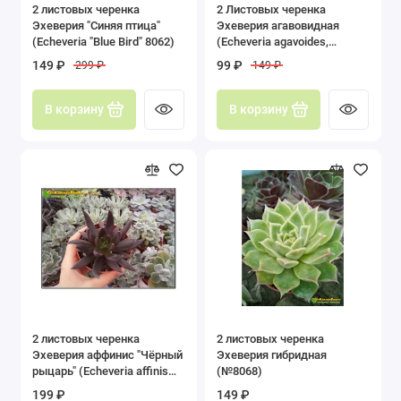
2 листовых черенка
2 Листовых черенка
Эхеверия "Синяя птица"
Эхеверия агавовидная
(Echeveria "Blue Bird" 8062)
(Echeveria agavoides,
эхеверия агавоидес)
149 ₽
99 ₽
299 ₽
149 ₽
В корзину
В корзину
2 листовых черенка
2 листовых черенка
Эхеверия аффинис "Чёрный
Эхеверия гибридная
рыцарь" (Echeveria affinis
(№8068)
'Black Knight')
199 ₽
149 ₽