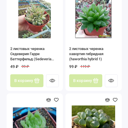
2 листовых черенка
2 листовых черенка
Седеверия Гарри
хавортия гибридная
Баттерфильд (Sedeveria
(haworthia hybrid 1)
Harry Butterfield)
49 ₽
99 ₽
99 ₽
119 ₽
В корзину
В корзину