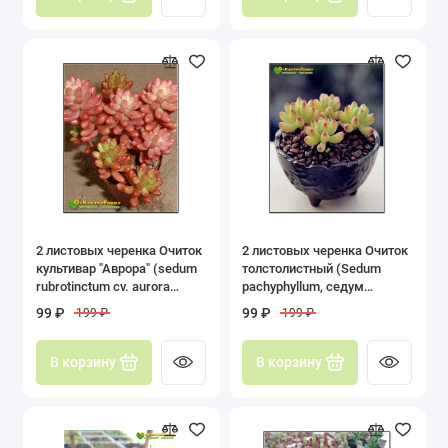
2 листовых черенка Очиток
2 листовых черенка Очиток
культивар "Аврора" (sedum
толстолистный (Sedum
rubrotinctum cv. aurora
pachyphyllum, седум
variegata, седум
пахифиллюм)
99 ₽
99 ₽
199 ₽
199 ₽
рубротинктум аврора
вариегатный)
В корзину
В корзину