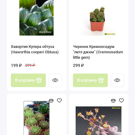
Хавортия Купера обтуза
Черенок Кремноседум
(Haworthia cooperi Obtusa)
"литл джем" (Cremnosedum
little gem)
199 ₽
299 ₽
299 ₽
В корзину
В корзину