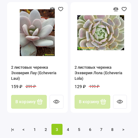
2 листовых черенка
2 листовых черенка
Эхеверия Лау (Echeveria
Эхеверия Лола (Echeveria
Laui)
Lola)
159 ₽
129 ₽
299 ₽
199 ₽
В корзину
В корзину
|<
<
1
2
3
4
5
6
7
8
>