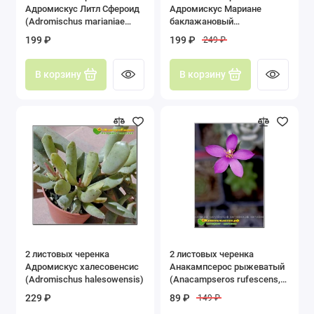
Адромискус Литл Сфероид
Адромискус Мариане
(Adromischus marianiae
баклажановый
«Little Spheroid»)
(Adromischus Marianiae
199 ₽
199 ₽
249 ₽
'aubergine')
В корзину
В корзину
2 листовых черенка
2 листовых черенка
Адромискус халесовенсис
Анакампсерос рыжеватый
(Adromischus halesowensis)
(Anacampseros rufescens,
анакампсерос руфесценс)
229 ₽
89 ₽
149 ₽