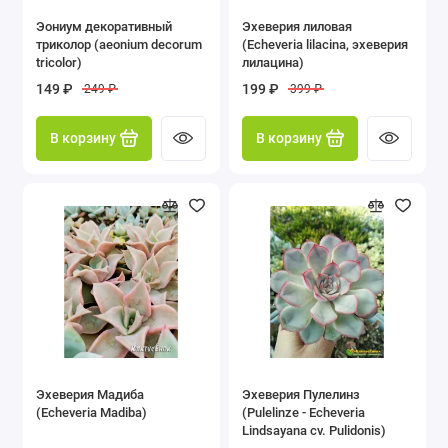
Эониум декоративный
Эхеверия лиловая
триколор (aeonium decorum
(Echeveria lilacina, эхеверия
tricolor)
лилацина)
149 ₽
199 ₽
249 ₽
399 ₽
В корзину
В корзину
Эхеверия Мадиба
Эхеверия Пулелинз
(Echeveria Madiba)
(Pulelinze - Echeveria
Lindsayana cv. Pulidonis)