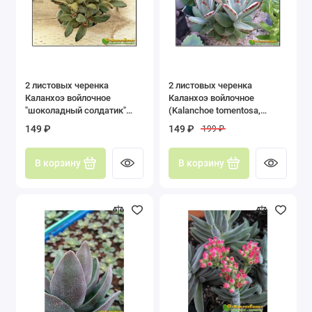
2 листовых черенка
2 листовых черенка
Каланхоэ войлочное
Каланхоэ войлочное
"шоколадный солдатик"
(Kalanchoe tomentosa,
(Kalanchoe tomentosa cv.
каланхое томентоза)
149 ₽
149 ₽
199 ₽
Chocolate Soldier, каланхое
томентоза)
В корзину
В корзину