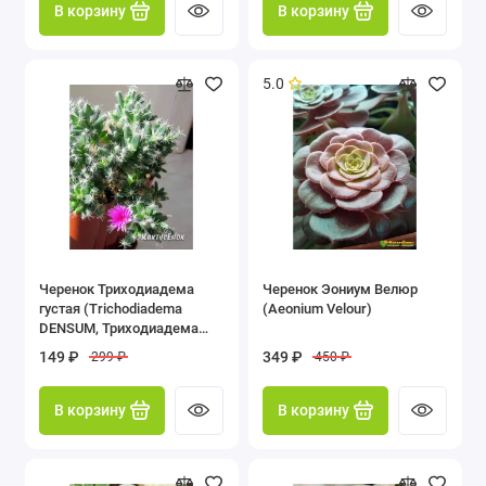
В корзину
В корзину
5.0
Черенок Триходиадема
Черенок Эониум Велюр
густая (Trichodiadema
(Aeonium Velour)
DENSUM, Триходиадема
денсум)
149 ₽
349 ₽
299 ₽
450 ₽
В корзину
В корзину