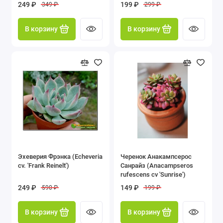
249 ₽
199 ₽
349 ₽
299 ₽
В корзину
В корзину
Эхеверия Фрэнка (Echeveria
Черенок Анакампсерос
cv. 'Frank Reinelt')
Санрайз (Anacampseros
rufescens cv 'Sunrise')
249 ₽
149 ₽
590 ₽
199 ₽
В корзину
В корзину