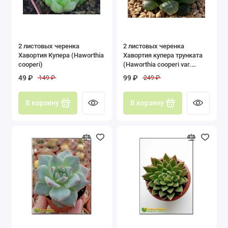
2 листовых черенка
2 листовых черенка
Хавортия Купера (Haworthia
Хавортия купера трунката
cooperi)
(Haworthia cooperi var.
truncata)
49 ₽
99 ₽
149 ₽
249 ₽
В корзину
В корзину