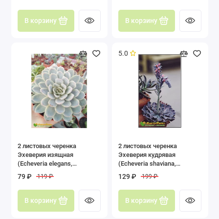
В корзину
В корзину
5.0
2 листовых черенка
2 листовых черенка
Эхеверия изящная
Эхеверия кудрявая
(Echeveria elegans,
(Echeveria shaviana,
эхеверия элеганс)
эхеверия шавиана)
79 ₽
129 ₽
119 ₽
199 ₽
В корзину
В корзину