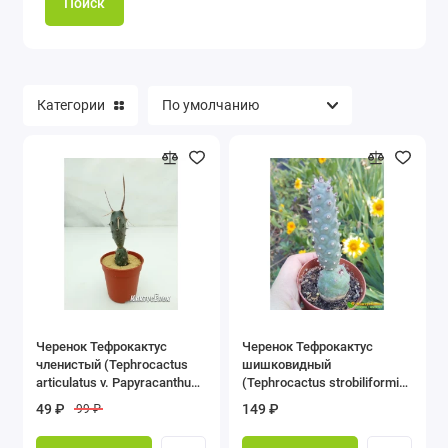
Поиск
Категории
Черенок Тефрокактус
Черенок Тефрокактус
членистый (Tephrocactus
шишковидный
articulatus v. Papyracanthus
(Tephrocactus strobiliformis,
артикулатус папирокантус)
тефрокактус
49 ₽
149 ₽
99 ₽
с темной колючкой.
стробилиформис)