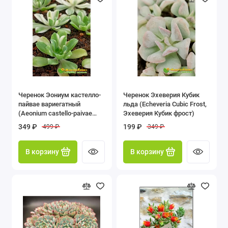
Черенок Эониум кастелло-
Черенок Эхеверия Кубик
пайвае вариегатный
льда (Echeveria Cubic Frost,
(Aeonium castello-paivae
Эхеверия Кубик фрост)
variegatum)
349 ₽
199 ₽
499 ₽
349 ₽
В корзину
В корзину