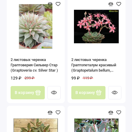
2 листовых черенка
2 листовых черенка
Граптоверия Сильвер Стар
Граптопеталум красивый
(Graptoveria cv. Silver Star )
(Graptopetalum bellum,
граптопеталум беллум)
129 ₽
99 ₽
299 ₽
119 ₽
В корзину
В корзину