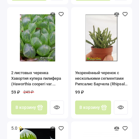
2 листовых черенка
Укоренённый черенок с
Хавортия купера пилифера
несколькими сегментами
(Haworthia cooperi var.
Рипсалис Барчела (Rhipsalis
pilifera)
burchellii, рипсалис
59 ₽
99 ₽
249 ₽
бурчелли)
В корзину
В корзину
5.0