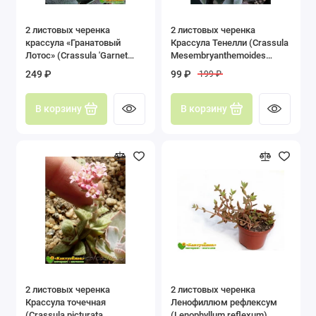
2 листовых черенка
2 листовых черенка
крассула «Гранатовый
Крассула Тенелли (Crassula
Лотос» (Crassula 'Garnet
Mesembryanthemoides
Lotus')
Tenelli, Крассула
249 ₽
99 ₽
199 ₽
Мезембриатемовидная
Тенелли)
В корзину
В корзину
2 листовых черенка
2 листовых черенка
Крассула точечная
Ленофиллюм рефлексум
(Crassula picturata,
(Lenophyllum reflexum)