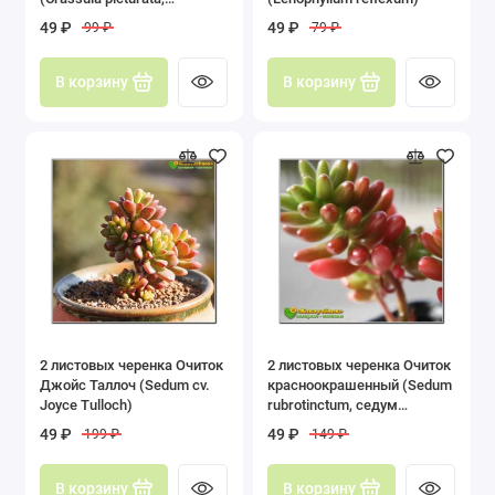
крассула пиктурата)
49 ₽
49 ₽
99 ₽
79 ₽
В корзину
В корзину
2 листовых черенка Очиток
2 листовых черенка Очиток
Джойс Таллоч (Sedum cv.
красноокрашенный (Sedum
Joyce Tulloch)
rubrotinctum, седум
рубротинктум)
49 ₽
49 ₽
199 ₽
149 ₽
В корзину
В корзину