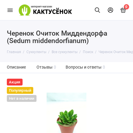
0
Черенок Очиток Миддендорфа
(Sedum middendorfianum)
Главная
Суккуленты
Все суккуленты
Поиск
Черенок Очиток Ми
Описание
Отзывы
0
Вопросы и ответы
0
Акция
Популярный
Нет в наличии