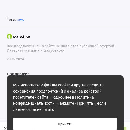
Тэги:
new
Все предложения на сайте не являются публичной офертой
Интернет-магазин «Кактусёнок»
2006-2024
Поддержка
+7 (804) 333-66-32
Мы используем файлы cookie и другие средства
+7 (918) 570-63-70
сохранения предпочтений и анализа действий
Мы в сети
посетителей сайта. Подробнее в
Политика
конфиденциальности
. Нажмите «Принять», если
даете согласие на это.
Принять
Хамеолобивия (Chamaelobivia). Желтый