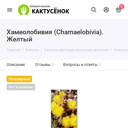
0
Хамеолобивия (Chamaelobivia).
Желтый
Главная
Кактусы
Кактусы цветущие крупными цветками
Хамеоло
Описание
Отзывы
0
Вопросы и ответы
0
Популярный
Нет в наличии