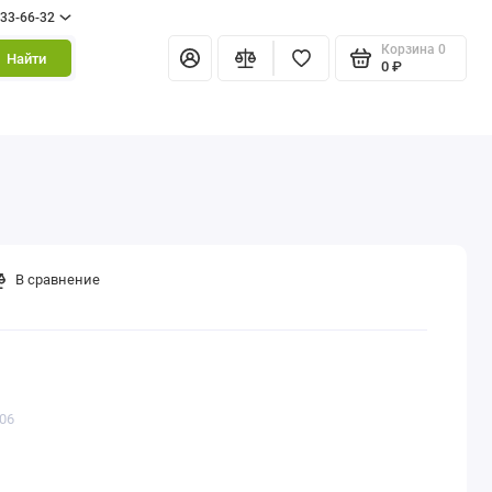
333-66-32
Корзина
0
Найти
0 ₽
В сравнение
506