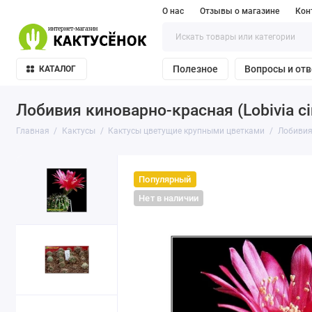
О нас
Отзывы о магазине
Кон
Полезное
Вопросы и от
КАТАЛОГ
Лобивия киноварно-красная (Lobivia cinn
Главная
Кактусы
Кактусы цветущие крупными цветками
Лобивия 
Популярный
Нет в наличии