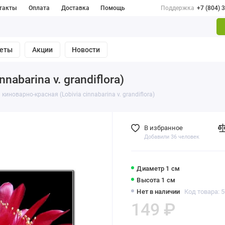
такты
Оплата
Доставка
Помощь
Поддержка
+7 (804) 
веты
Акции
Новости
abarina v. grandiflora)
киноварно-красная (Lobivia cinnabarina v. grandiflora)
В избранное
Добавили 36 человек
Диаметр 1 см
Высота 1 см
Нет в наличии
Код товара: 
149 ₽