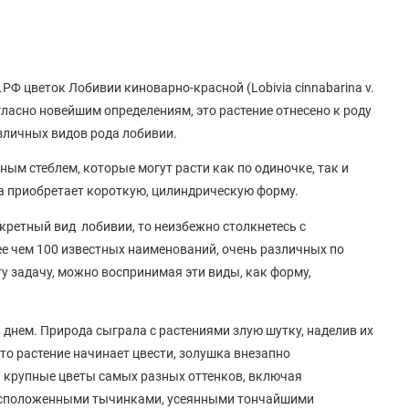
РФ цветок Лобивии киноварно-красной (Lobivia cinnabarina v.
согласно новейшим определениям, это растение отнесено к роду
различных видов рода лобивии.
ным стеблем, которые могут расти как по одиночке, так и
ка приобретает короткую, цилиндрическую форму.
кретный вид лобивии, то неизбежно столкнетесь с
ее чем 100 известных наименований, очень различных по
ту задачу, можно воспринимая эти виды, как форму,
 днем. Природа сыграла с растениями злую шутку, наделив их
это растение начинает цвести, золушка внезапно
 – крупные цветы самых разных оттенков, включая
расположенными тычинками, усеянными тончайшими