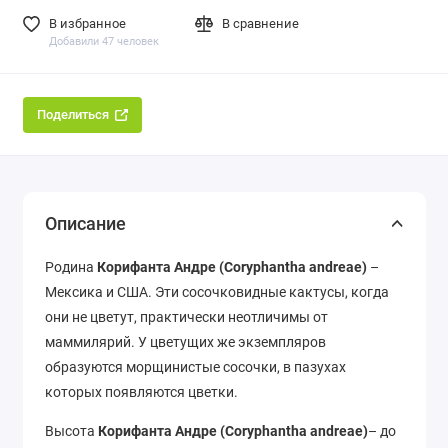
В избранное
В сравнение
Добавили 47 человек
Поделиться
Описание
Родина
Корифанта Андре (Coryphantha andreae)
–
Мексика и США. Эти сосочковидные кактусы, когда
они не цветут, практически неотличимы от
маммилярий. У цветущих же экземпляров
образуются морщинистые сосочки, в пазухах
которых появляются цветки.
Высота
Корифанта Андре (Coryphantha andreae)
– до