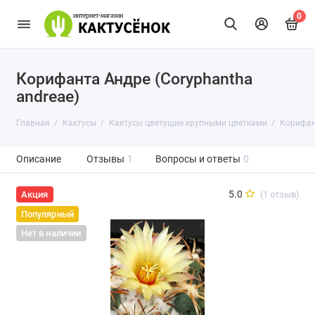
0
Корифанта Андре (Coryphantha
andreae)
Главная
Кактусы
Кактусы цветущие крупными цветками
Корифант
Описание
Отзывы
1
Вопросы и ответы
0
5.0
(1 отзыв)
Акция
Популярный
Нет в наличии