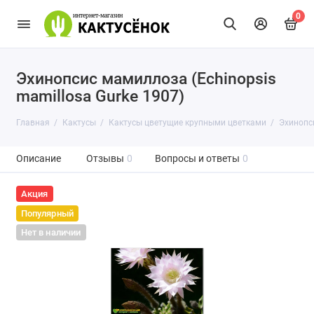
0
Эхинопсис мамиллоза (Echinopsis
mamillosa Gurke 1907)
Главная
Кактусы
Кактусы цветущие крупными цветками
Эхинопси
Описание
Отзывы
0
Вопросы и ответы
0
Акция
Популярный
Нет в наличии