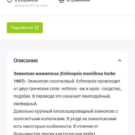
В избранное
В сравнение
Добавили 69 человек
Поделиться
Описание
Эхинопсис мамиллоза (Echinopsis mamillosa Gurke
1907)
- Эхинопсис сосочковый. Echinopsis происходит
от двух греческих слов - echinos - еж и opsis - сходство,
подобие. В переводе это означает ежеподобный,
ежевидный.
Довольно крупный плоскошаровидный эхинопсис с
золотистыми колючками. В уходе за эхинопсисами
есть некоторые особенности. В отличие от
большинства других кактусов они любят