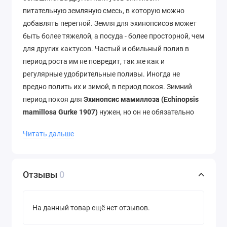
питательную земляную смесь, в которую можно
добавлять перегной. Земля для эхинопсисов может
быть более тяжелой, а посуда - более просторной, чем
для других кактусов. Частый и обильный полив в
период роста им не повредит, так же как и
регулярные удобрительные поливы. Иногда не
вредно полить их и зимой, в период покоя. Зимний
период покоя для
Эхинопсис мамиллоза (Echinopsis
mamillosa Gurke 1907)
нужен, но он не обязательно
должен быть очень прохладным: 15° вполне
Читать дальше
достаточно. В период роста эхинопсисы не
нуждаются в большом количестве тепла - они могут
стоять на открытом воздухе (балкон или веранда):
Отзывы
0
дождь и град им не страшны, а вот от палящего
солнца, особенно весной, их надо защитить.
Купить Эхинопсис мамиллоза (Echinopsis mamillosa
На данный товар ещё нет отзывов.
Gurke 1907)
можно в нашем интернет-магазине
"Кактусёнок.РФ" по низкой цене!