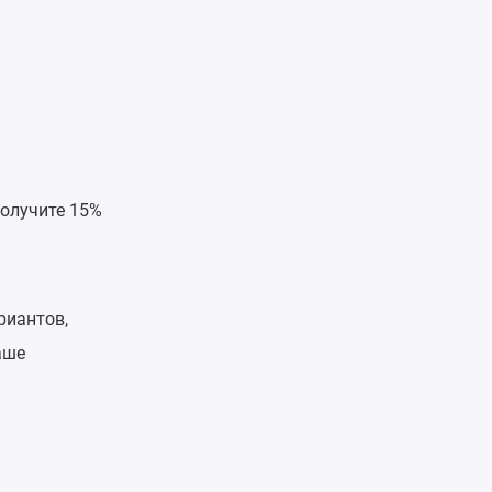
получите 15%
риантов,
аше