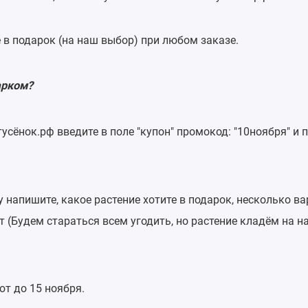
е в подарок (на наш выбор) при любом заказе.
арком?
тусёнок.рф введите в поле "купон" промокод: "10нoября" и 
у напишите, какое растение хотите в подарок, несколько ва
ет (Будем стараться всем угодить, но растение кладём на н
т дo 15 нoябpя.