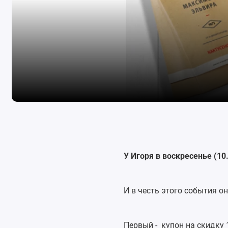
У Игоря в воскресенье (10
И в честь этого события о
Первый - купон нa cкидкy 