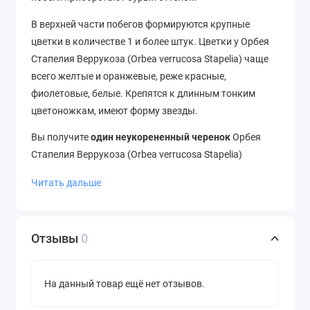
В верхней части побегов формируются крупные
цветки в количестве 1 и более штук. Цветки у Орбея
Стапелия Веррукоза (Orbea verrucosa Stapelia) чаще
всего желтые и оранжевые, реже красные,
фиолетовые, белые. Крепятся к длинным тонким
цветоножкам, имеют форму звезды.
Вы получите
один неукорененный черенок
Орбея
Стапелия Веррукоза (Orbea verrucosa Stapelia)
Купить Черенок Орбея Стапелия Веррукоза (Orbea
Читать дальше
verrucosa Stapelia) можно в нашем интернет-магазине
"cactusenok.ru" по низкой цене!
Отзывы
0
На данный товар ещё нет отзывов.