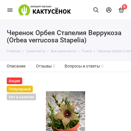
0
Черенок Орбея Стапелия Веррукоза
(Orbea verrucosa Stapelia)
Главная
Суккуленты
Все суккуленты
Поиск
Черенок Орбея Стапе
Описание
Отзывы
0
Вопросы и ответы
0
Акция
Популярный
Нет в наличии