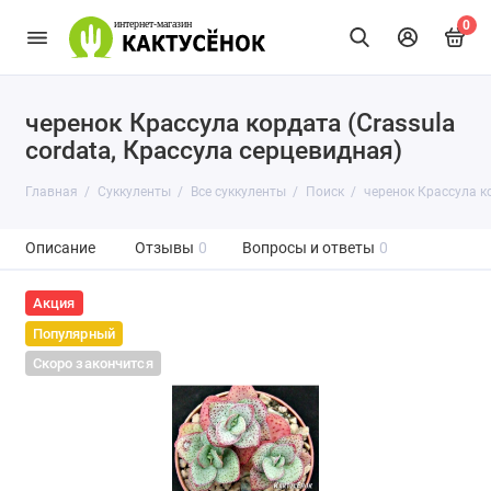
0
черенок Крассула кордата (Crassula
cordata, Крассула серцевидная)
Главная
Суккуленты
Все суккуленты
Поиск
черенок Крассула ко
Описание
Отзывы
0
Вопросы и ответы
0
Акция
Популярный
Скоро закончится